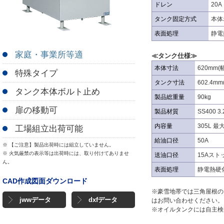
ドレン
20A
タンク固定方式
本体
表面処理
静電
家庭・事業所等適
≪タンク仕様≫
本体寸法
620mm(
特殊タイプ
タンク寸法
602.4mm
タンク本体ボルト止め
製品総重量
90kg
扉の移動可
製品材質
SS400 
内容量
305L 最
工場組立出荷可能
給油口径
50A
※ 【ご注意】製品出荷時には組立していません。
※ 火気厳禁の表示等は出荷時には、取り付けてありませ
送油口径
15Aスト
ん。
表面処理
静電熱硬
CAD作成図面ダウンロード
※豪雪地帯では三角屋根の
jwwデータ
dxfデータ
はお問い合わせください。
※オイルタンクには自主検