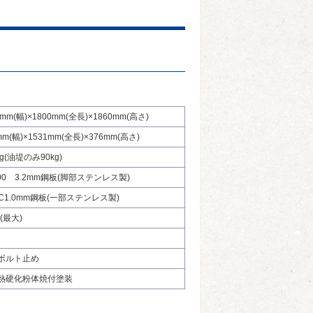
0mm(幅)×1800mm(全長)×1860mm(高さ)
mm(幅)×1531mm(全長)×376mm(高さ)
kg(油堤のみ90kg)
00 3.2mm鋼板(脚部ステンレス製)
HC1.0mm鋼板(一部ステンレス製)
L(最大)
ボルト止め
熱硬化粉体焼付塗装