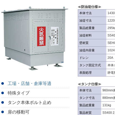
≪防油堤仕様≫
本体寸法
143
油堤寸法
122
製品総重量
295
油堤材料
SS4
壁材質
SEH
油堤内容量
102
ドレン
20A
タンク固定方式
本体
表面処理
静電
工場・店舗・倉庫等適
≪タンク仕様≫
本体寸法
960mm(
特殊タイプ
タンク寸法
880mm(
タンク本体ボルト止め
製品総重量
131kg
扉の移動可
製品材質
SS400 