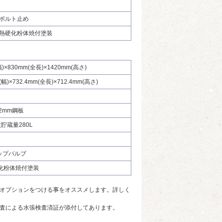
ボルト止め
熱硬化粉体焼付塗装
幅)×830mm(全長)×1420mm(高さ)
(幅)×732.4mm(全長)×712.4mm(高さ)
3.2mm鋼板
大貯蔵量280L
ップバルブ
化粉体焼付塗装
オプションをつける事をオススメします。詳しく
査による水張検査済証が添付してあります。