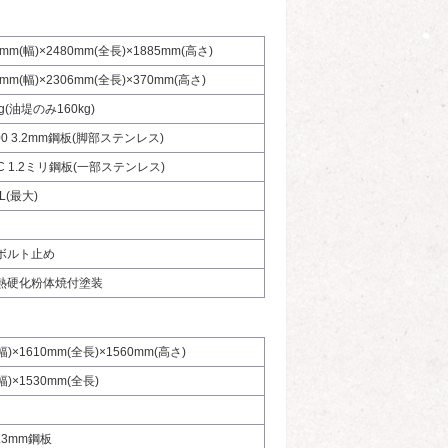
0mm(幅)×2480mm(全長)×1885mm(高さ)
0mm(幅)×2306mm(全長)×370mm(高さ)
kg(油堤のみ160kg)
00 3.2mm鋼板(脚部ステンレス)
C 1.2ミリ鋼板(一部ステンレス)
4L(最大)
ボルト止め
熱硬化粉体焼付塗装
幅)×1610mm(全長)×1560mm(高さ)
幅)×1530mm(全長)
2.3mm鋼板