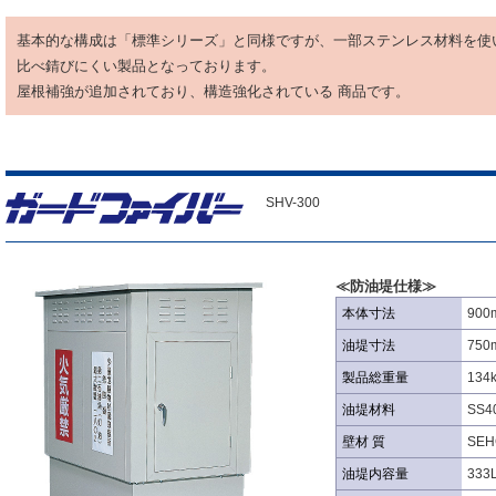
基本的な構成は「標準シリーズ」と同様ですが、一部ステンレス材料を
比べ錆びにくい製品となっております。
屋根補強が追加されており、構造強化されている 商品です。
SHV-300
≪防油堤仕様≫
本体寸法
900
油堤寸法
750
製品総重量
134
油堤材料
SS
壁材 質
SE
油堤内容量
333