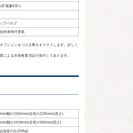
最大貯蔵量830Ｌ
トップバルブ
化粉体焼付塗装
オプションをつける事をオススメします。詳しく
査による水張検査済証が添付してあります。
0mm(幅)×2560mm(全長)×2285mm(高さ)
6mm(幅)×2439mm(全長)×580mm(高さ)
kg(油堤のみ249kg)