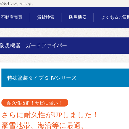
式会社シンリョ―です。
不動産売買
賃貸検索
防災機器
よくあるご質
防災機器 ガードファイバー
特殊塗装タイプ SHVシリーズ
耐久性抜群！サビに強い！
さらに耐久性がUPしました！
豪雪地帯、海沿等に最適。