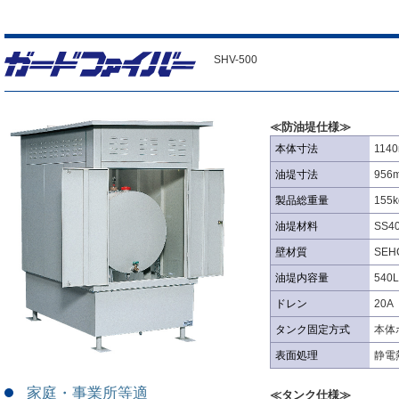
SHV-500
≪防油堤仕様≫
本体寸法
114
油堤寸法
956
製品総重量
155
油堤材料
SS4
壁材質
SE
油堤内容量
540
ドレン
20A
タンク固定方式
本体
表面処理
静電
家庭・事業所等適
≪タンク仕様≫