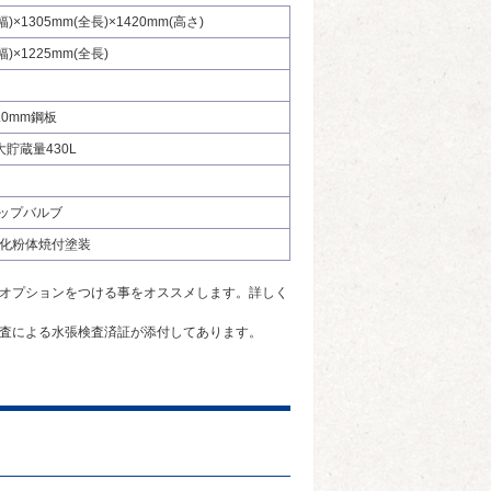
幅)×1305mm(全長)×1420mm(高さ)
幅)×1225mm(全長)
2.0mm鋼板
最大貯蔵量430L
トップバルブ
化粉体焼付塗装
オプションをつける事をオススメします。詳しく
査による水張検査済証が添付してあります。