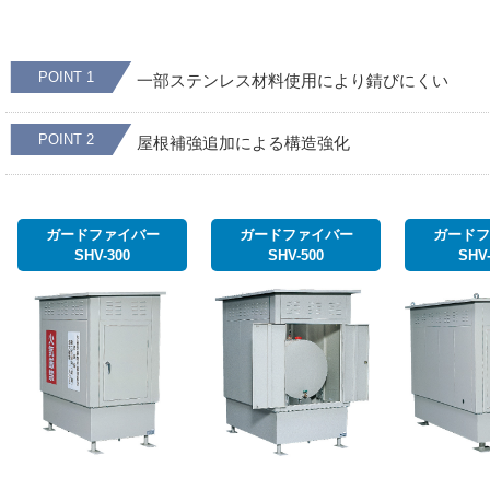
POINT 1
一部ステンレス材料使用により錆びにくい
POINT 2
屋根補強追加による構造強化
ガードファイバー
ガードファイバー
ガードフ
SHV-300
SHV-500
SHV-