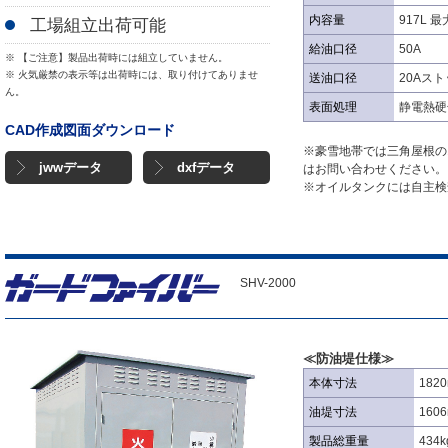
内容量
917L 
工場組立出荷可能
給油口径
50A
※ 【ご注意】製品出荷時には組立していません。
※ 火気厳禁の表示等は出荷時には、取り付けてありませ
送油口径
20Aス
ん。
表面処理
静電熱硬
CAD作成図面ダウンロード
※豪雪地帯では三角屋根の
jwwデータ
dxfデータ
はお問い合わせください。
※オイルタンクには自主検
SHV-2000
≪防油堤仕様≫
本体寸法
182
油堤寸法
160
製品総重量
434