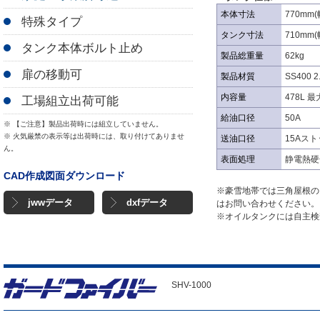
本体寸法
770mm(
特殊タイプ
タンク寸法
710mm(
タンク本体ボルト止め
製品総重量
62kg
扉の移動可
製品材質
SS400 
内容量
478L 
工場組立出荷可能
給油口径
50A
※ 【ご注意】製品出荷時には組立していません。
※ 火気厳禁の表示等は出荷時には、取り付けてありませ
送油口径
15Aス
ん。
表面処理
静電熱硬
CAD作成図面ダウンロード
※豪雪地帯では三角屋根の
jwwデータ
dxfデータ
はお問い合わせください。
※オイルタンクには自主検
SHV-1000